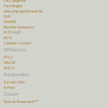
UK Campsite
Park4night
allecampingsinfrankrijk
SVR
ANWB
Rustiek Kamperen
PITCHUP
ACSI
Camper Contact
Affiliations
FFCC
VACAF
ANCV
Randonnées
Circuits Vélo
A Pied
Zoover
Bois de Beaumard***