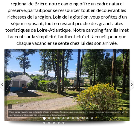
régional de Brière, notre camping offre un cadre naturel
préservé, parfait pour se ressourcer tout en découvrant les
richesses de la région. Loin de l’agitation, vous profitez d’un
séjour reposant, tout en restant proche des grands sites
touristiques de Loire-Atlantique. Notre camping familial met
l’accent sur la simplicité, l’authenticité et l’accueil, pour que
chaque vacancier se sente chez lui dès son arrivée.
1
Vous serez réveillé par différents chants d'oiseaux (coucou, geai des chênes, orioles, rouge-gorge, mésanges...) et vos
journées seront bercées par le bruissement des feuilles.