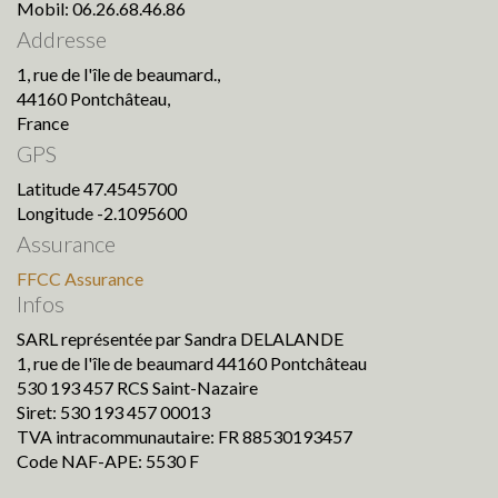
Mobil: 06.26.68.46.86
Addresse
1, rue de l'île de beaumard.,
44160 Pontchâteau,
France
GPS
Latitude 47.4545700
Longitude -2.1095600
Assurance
FFCC Assurance
Infos
SARL représentée par Sandra DELALANDE
1, rue de l'île de beaumard 44160 Pontchâteau
530 193 457 RCS Saint-Nazaire
Siret: 530 193 457 00013
TVA intracommunautaire: FR 88530193457
Code NAF-APE: 5530 F